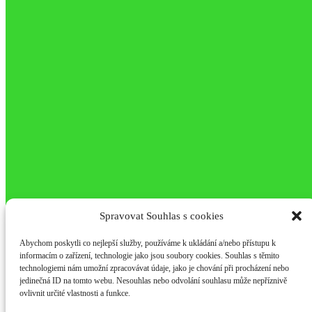
Projekt Energetického parku zazářil na střeše IGY při
PechaKuchaNight
3. září 2024
Sokolí pár na vráteckém komíně vychovává čtyři mláďata
29. dubna 2024
©2021 - 2025 ZEVO Vráto
Spravovat Souhlas s cookies
Abychom poskytli co nejlepší služby, používáme k ukládání a/nebo přístupu k
informacím o zařízení, technologie jako jsou soubory cookies. Souhlas s těmito
technologiemi nám umožní zpracovávat údaje, jako je chování při procházení nebo
jedinečná ID na tomto webu. Nesouhlas nebo odvolání souhlasu může nepříznivě
ovlivnit určité vlastnosti a funkce.