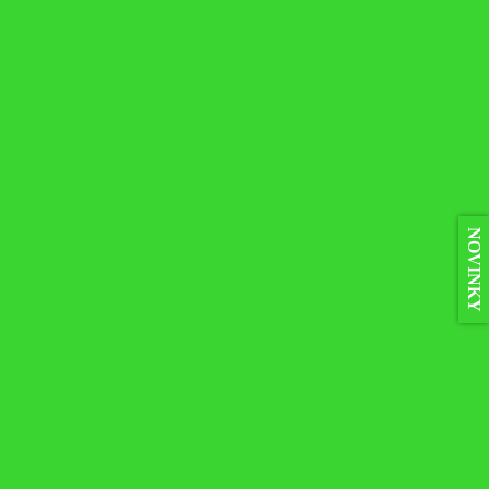
NOVINKY